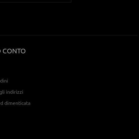
O CONTO
rdini
li indirizzi
d dimenticata