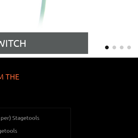
WITCH
M THE
getools