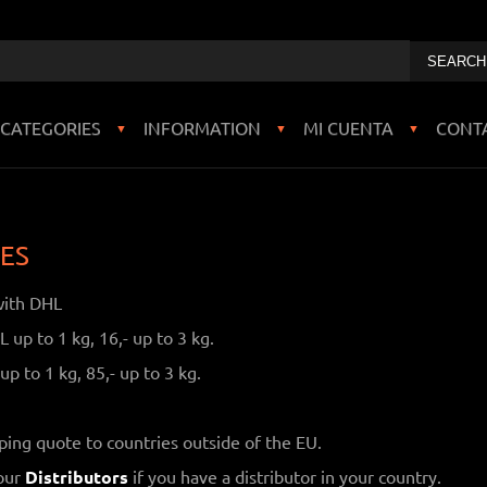
CATEGORIES
INFORMATION
MI CUENTA
CONT
▼
▼
▼
ES
with DHL
 up to 1 kg, 16,- up to 3 kg.
p to 1 kg, 85,- up to 3 kg.
ipping quote to countries outside of the EU.
 our
Distributors
if you have a distributor in your country.