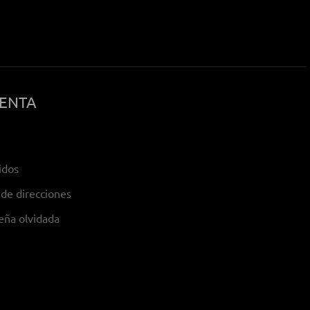
UENTA
idos
de direcciones
eña olvidada