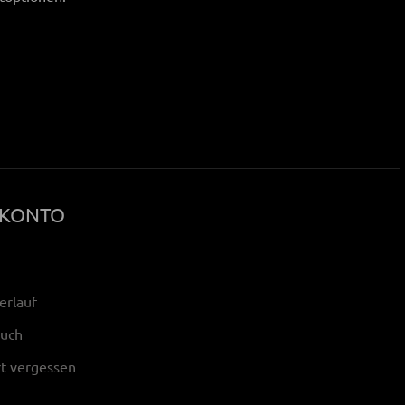
 KONTO
erlauf
buch
t vergessen