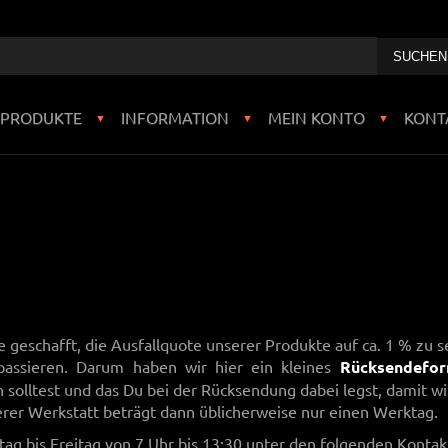
PRODUKTE
INFORMATION
MEIN KONTO
KONT
▼
▼
▼
 geschafft, die Ausfallquote unserer Produkte auf ca. 1 % zu 
assieren. Darum haben wir hier ein kleines
Rücksendefor
solltest und das Du bei der Rücksendung dabei legst, damit wi
erer Werkstatt beträgt dann üblicherweise nur einen Werktag.
ag bis Freitag von 7 Uhr bis 13:30 unter den folgenden Kontak