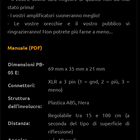
stato prima!
- I vostri amplificatori suoneranno meglio!
- Le vostre orecchie e il vostro pubblico vi
ringrazieranno! Non potrete più farne a meno...
Manuale (PDF)
Dimensioni PB-
69 mm x 35 mm x 21 mm
05 E:
XLR a 3 pin (1 = gnd, 2 = più, 3 =
Connettori:
meno)
Struttura
Plastica ABS, Nera
dell'involucro:
Regolabile tra 15 e 100 cm (a
Distanza:
seconda del tipo di superficie di
riflessione)
Angolo:
+ / - 10 gradi