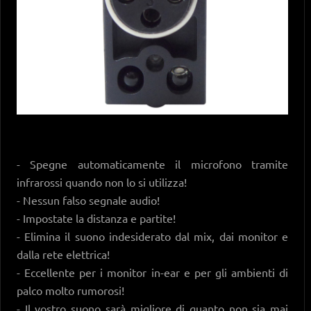
- Spegne automaticamente il microfono tramite
infrarossi quando non lo si utilizza!
- Nessun falso segnale audio!
- Impostate la distanza e partite!
- Elimina il suono indesiderato dal mix, dai monitor e
dalla rete elettrica!
- Eccellente per i monitor in-ear e per gli ambienti di
palco molto rumorosi!
- Il vostro suono sarà migliore di quanto non sia mai